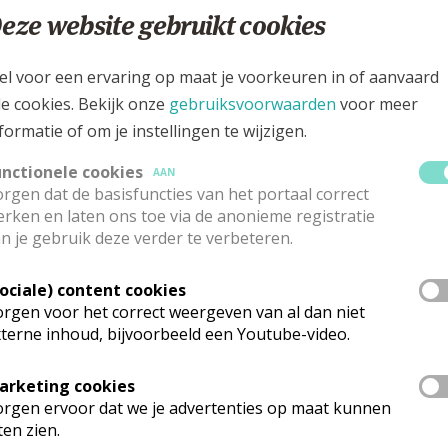
Googl
lgië
eze website gebruikt cookies
03 6673367
el voor een ervaring op maat je voorkeuren in of aanvaard
zelsteenweg 5, 2920 Kalmthout
le cookies. Bekijk onze
gebruiksvoorwaarden
voor meer
formatie of om je instellingen te wijzigen.
unctionele cookies
AAN
rgen dat de basisfuncties van het portaal correct
rken en laten ons toe via de anonieme registratie
n je gebruik deze verder te verbeteren.
Sociale) content cookies
rgen voor het correct weergeven van al dan niet
terne inhoud, bijvoorbeeld een Youtube-video.
arketing cookies
rgen ervoor dat we je advertenties op maat kunnen
ten zien.
rganisatiestructuur