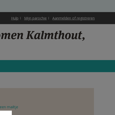
Hulp
Mijn parochie
Aanmelden of registreren
omen Kalmthout,
een mailtje