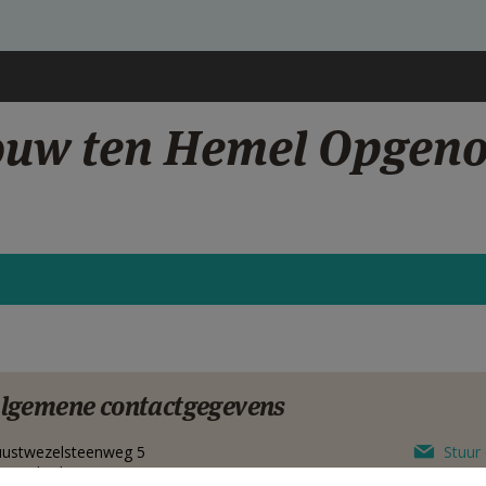
rouw ten Hemel Opgen
lgemene contactgegevens
ustwezelsteenweg 5
Stuur 
20
Kalmthout