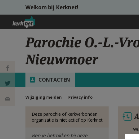
Overslaan en naar de inhoud gaan
Welkom bij Kerknet!
Parochie O.-L.-V
Nieuwmoer
CONTACTEN
DEEL OP
Wijziging melden
Privacy info
FACEBOOK
DEEL OP
Deze parochie of kerkverbonden
A
TWITTER
DEEL
organisatie is niet actief op Kerknet.
Wu
VIA
Ben je betrokken bij deze
29