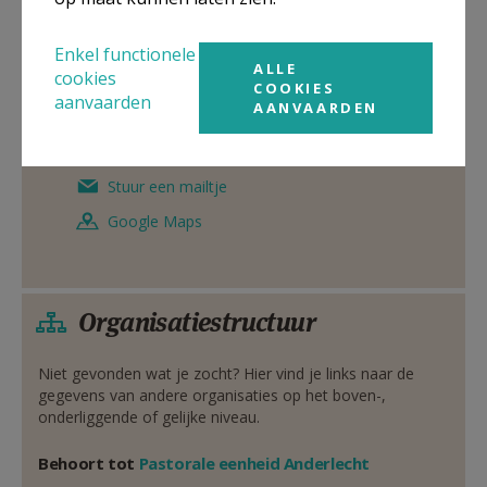
pastoor
Enkel functionele
ALLE
De heer
Guido
Vandeperre
cookies
COOKIES
Britse Soldaatlaan 29
aanvaarden
AANVAARDEN
1070
Anderlecht
02 522 39 50
Stuur een mailtje
Google Maps
Organisatiestructuur
Niet gevonden wat je zocht? Hier vind je links naar de
gegevens van andere organisaties op het boven-,
onderliggende of gelijke niveau.
Behoort tot
Pastorale eenheid Anderlecht