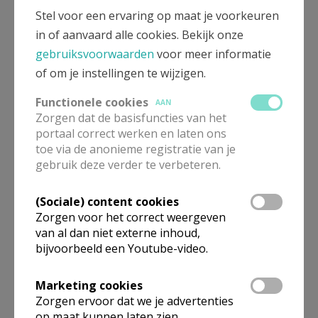
Stel voor een ervaring op maat je voorkeuren
in of aanvaard alle cookies. Bekijk onze
gebruiksvoorwaarden
voor meer informatie
Medeverantwoordelijke
of om je instellingen te wijzigen.
Nederlandstalige Pastoraal
Functionele cookies
AAN
Zorgen dat de basisfuncties van het
Mevrouw
Gertrudis
Vandenhoute
portaal correct werken en laten ons
Willemynsstraat 105
1070
Anderlecht
toe via de anonieme registratie van je
gebruik deze verder te verbeteren.
0487 27 41 57
Stuur een mailtje
(Sociale) content cookies
Zorgen voor het correct weergeven
Google Maps
van al dan niet externe inhoud,
bijvoorbeeld een Youtube-video.
Marketing cookies
Verantwoordelijke
Zorgen ervoor dat we je advertenties
Nederlandstalige Pastoraal +
op maat kunnen laten zien.