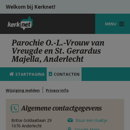
Overslaan en naar de inhoud gaan
Welkom bij Kerknet!
MENU
STARTPAGINA
Parochie O.-L.-Vrouw van
Vreugde en St. Gerardus
KERK
Majella, Anderlecht
VIERINGEN
STARTPAGINA
CONTACTEN
SHOP
ZOEKEN
Wijziging melden
Privacy info
HULP
Algemene contactgegevens
MIJN PAROCHIE
Britse-Soldaatlaan 29
Stuur een mailtje
AANMELDEN OF REGISTREREN
1070
Anderlecht
Google Maps