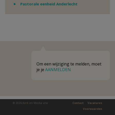
Weergeven
Pastorale eenheid Anderlecht
Om een wijziging te melden, moet
je je
AANMELDEN
© 2026 Kerk en Media vzw
Contact
Vacatures
Voorwaarden