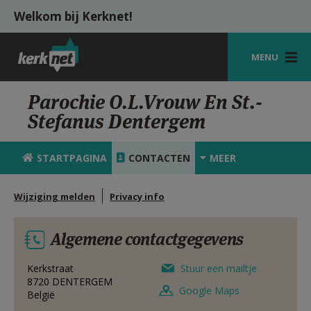
Overslaan en naar de inhoud gaan
Welkom bij Kerknet!
MENU
STARTPAGINA
Parochie O.L.Vrouw En St.-
Stefanus Dentergem
KERK
VIERINGEN
STARTPAGINA
CONTACTEN
MEER
SHOP
Wijziging melden
Privacy info
ZOEKEN
Algemene contactgegevens
HULP
MIJN PAROCHIE
Kerkstraat
Stuur een mailtje
8720
DENTERGEM
Google Maps
België
AANMELDEN OF REGISTREREN