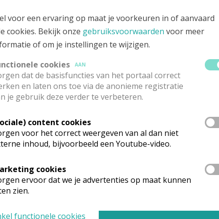
eurenplein, 8430 SCHORE
el voor een ervaring op maat je voorkeuren in of aanvaard
le cookies. Bekijk onze
gebruiksvoorwaarden
voor meer
formatie of om je instellingen te wijzigen.
unctionele cookies
AAN
rgen dat de basisfuncties van het portaal correct
rken en laten ons toe via de anonieme registratie
n je gebruik deze verder te verbeteren.
Sociale) content cookies
rgen voor het correct weergeven van al dan niet
terne inhoud, bijvoorbeeld een Youtube-video.
arketing cookies
rganisatiestructuur
rgen ervoor dat we je advertenties op maat kunnen
ten zien.
onden wat je zocht? Hier vind je links naar de gegevens van andere o
kel functionele cookies