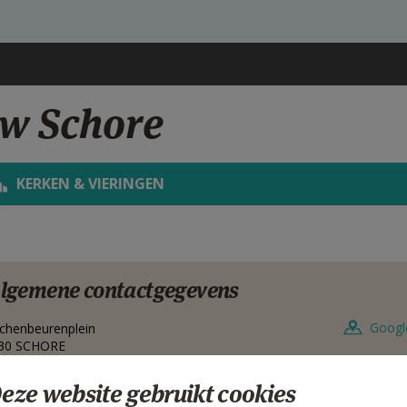
uw Schore
KERKEN & VIERINGEN
lgemene contactgegevens
Googl
chenbeurenplein
30
SCHORE
lgië
eze website gebruikt cookies