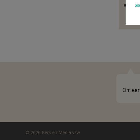
a
Behoor
E
Om een 
© 2026 Kerk en Media vzw