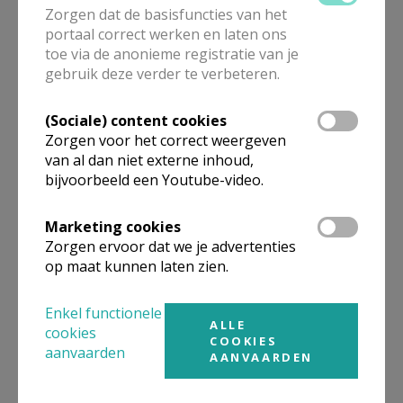
Zorgen dat de basisfuncties van het
Bekijk de details voor de weekendvieringen die doorgaan
portaal correct werken en laten ons
in deze kerk, het adres van de kerk, alsook een lijst met
toe via de anonieme registratie van je
kerken in de buurt.
gebruik deze verder te verbeteren.
ALLE DETAILS TONEN
(Sociale) content cookies
Zorgen voor het correct weergeven
van al dan niet externe inhoud,
bijvoorbeeld een Youtube-video.
Omgeving
Marketing cookies
Niet gevonden wat je zocht? Hier vind je
Zorgen ervoor dat we je advertenties
links naar kerken, eventueel van andere
op maat kunnen laten zien.
organisaties, in de buurt.
Enkel functionele
Kerken in of nabij
Oud-Turnhout
ALLE
cookies
COOKIES
aanvaarden
AANVAARDEN