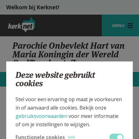
Overslaan en naar de inhoud gaan
Welkom bij Kerknet!
MENU
STARTPAGINA
Parochie Onbevlekt Hart van
Maria Koningin der Wereld
KERK
OudTurnhout, Zwaneven
VIERINGEN
Deze website gebruikt
STARTPAGINA
CONTACTEN
MEER
cookies
SHOP
ZOEKEN
Stel voor een ervaring op maat je voorkeuren
Onbevlekt Hart van Maria
Verbergen
in of aanvaard alle cookies. Bekijk onze
HULP
Koningin der Wereld
gebruiksvoorwaarden
voor meer informatie
Parochiekerk Oud-Turnhout,
MIJN PAROCHIE
Zwaneven
of om je instellingen te wijzigen.
AANMELDEN OF REGISTREREN
Functionele cookies
AAN