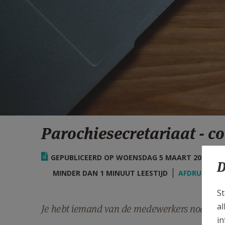
Parochiesecretariaat - c
GEPUBLICEERD OP WOENSDAG 5 MAART 2025 - 10
D
MINDER DAN 1 MINUUT LEESTIJD
AFDRUKKEN
St
al
Je hebt iemand van de medewerkers nodig. Hie
in