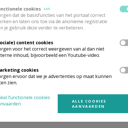
unctionele cookies
AAN
rgen dat de basisfuncties van het portaal correct
rken en laten ons toe via de anonieme registratie
nodig. Je wil je kind aanmelden voor het doopsel, iemand v
n je gebruik deze verder te verbeteren.
huwen, je hebt een persoonlijke vraag voor het sacrament van
Sociale) content cookies
rgen voor het correct weergeven van al dan niet
terne inhoud, bijvoorbeeld een Youtube-video.
secretariaat, Kerkstraat 38 in Zoersel.
arketing cookies
rgen ervoor dat we je advertenties op maat kunnen
ten zien.
an 18u tot 19u. en elke woensdag van 9 tot 11u.
kel functionele cookies
ALLE COOKIES
ezoersel@gmail.COM
anvaarden
AANVAARDEN