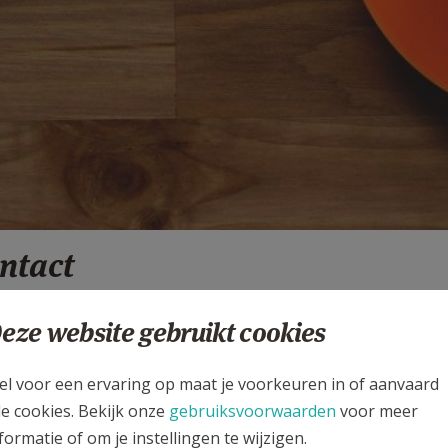
ontact
:32
eze website gebruikt cookies
el voor een ervaring op maat je voorkeuren in of aanvaard
le cookies. Bekijk onze
gebruiksvoorwaarden
voor meer
rvoor kan je terecht op het parochiesecretariaat.
formatie of om je instellingen te wijzigen.