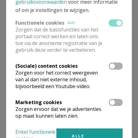
gebruiksvoorwaarden
voor meer informatie
of om je instellingen te wijzigen.
Functionele cookies
AAN
Zorgen dat de basisfuncties van het
portaal correct werken en laten ons
toe via de anonieme registratie van je
Parochiesecretariaat -
gebruik deze verder te verbeteren.
contact
(Sociale) content cookies
Zorgen voor het correct weergeven
van al dan niet externe inhoud,
bijvoorbeeld een Youtube-video.
Samen naar de zondagskerk
als er een vijfde zondag is.
Marketing cookies
Zorgen ervoor dat we je advertenties
op maat kunnen laten zien.
Swag voorbereiding eerste
Enkel functionele
communie en vormsel
ALLE