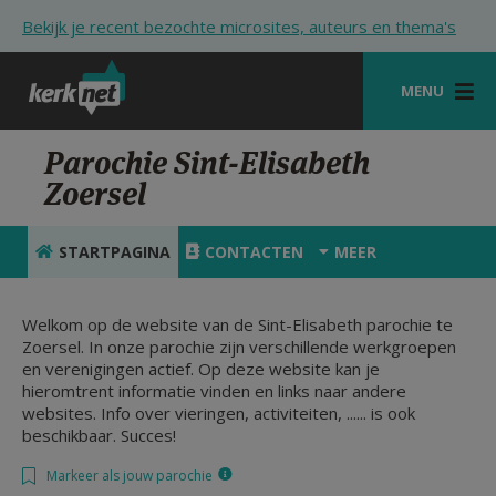
Overslaan en naar de inhoud gaan
Bekijk je recent bezochte microsites, auteurs en thema's
MENU
STARTPAGINA
Parochie Sint-Elisabeth
Zoersel
KERK
VIERINGEN
STARTPAGINA
CONTACTEN
MEER
SHOP
Welkom op de website van de Sint-Elisabeth parochie te
ZOEKEN
Zoersel. In onze parochie zijn verschillende werkgroepen
en verenigingen actief. Op deze website kan je
HULP
hieromtrent informatie vinden en links naar andere
websites. Info over vieringen, activiteiten, ...... is ook
STARTPAGINA PORTAAL
beschikbaar. Succes!
MIJN PAROCHIE
Markeer als jouw parochie