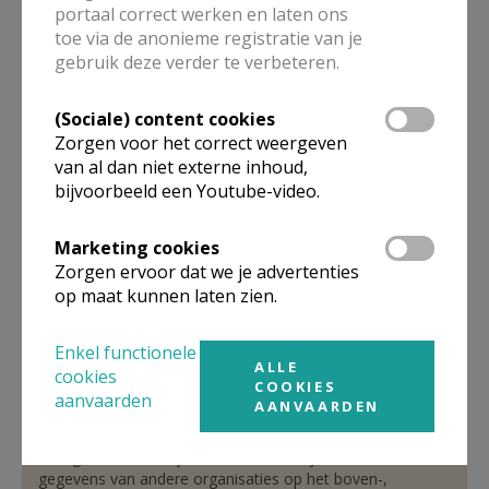
portaal correct werken en laten ons
toe via de anonieme registratie van je
gebruik deze verder te verbeteren.
Verantwoordelijke
abonneringen Kerk & Leven
(Sociale) content cookies
Zorgen voor het correct weergeven
Dhr.
Ludo
Notelé
van al dan niet externe inhoud,
Hasseltsesteenweg 455
bijvoorbeeld een Youtube-video.
3800
SINT-TRUIDEN
011 31 16 17
Marketing cookies
Stuur een mailtje
Zorgen ervoor dat we je advertenties
op maat kunnen laten zien.
Google Maps
Enkel functionele
ALLE
cookies
COOKIES
aanvaarden
Organisatiestructuur
AANVAARDEN
Niet gevonden wat je zocht? Hier vind je links naar de
gegevens van andere organisaties op het boven-,