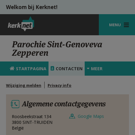
Overslaan en naar de inhoud gaan
Welkom bij Kerknet!
MENU
STARTPAGINA
Parochie Sint-Genoveva
Zepperen
KERK
VIERINGEN
STARTPAGINA
CONTACTEN
MEER
SHOP
Wijziging melden
Privacy info
ZOEKEN
Algemene contactgegevens
HULP
MIJN PAROCHIE
Google Maps
Roosbeekstraat 134
3800
SINT-TRUIDEN
België
AANMELDEN OF REGISTREREN