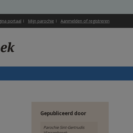
gina portaal
Mijn parochie
Aanmelden of registreren
oek
Gepubliceerd door
Parochie Sint-Gertrudis
Vlassenbroek