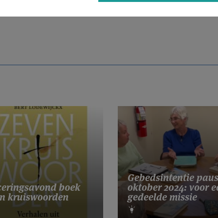
Gebedsintentie pau
eringsavond boek
oktober 2024: voor e
n kruiswoorden
gedeelde missie