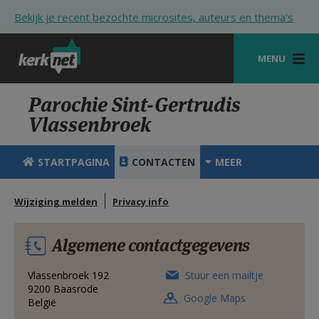
Overslaan en naar de inhoud gaan
Bekijk je recent bezochte microsites, auteurs en thema's
MENU
STARTPAGINA
Parochie Sint-Gertrudis
Vlassenbroek
KERK
VIERINGEN
STARTPAGINA
CONTACTEN
MEER
SHOP
Wijziging melden
Privacy info
ZOEKEN
Algemene contactgegevens
HULP
STARTPAGINA PORTAAL
Vlassenbroek 192
Stuur een mailtje
9200
Baasrode
Google Maps
België
MIJN PAROCHIE