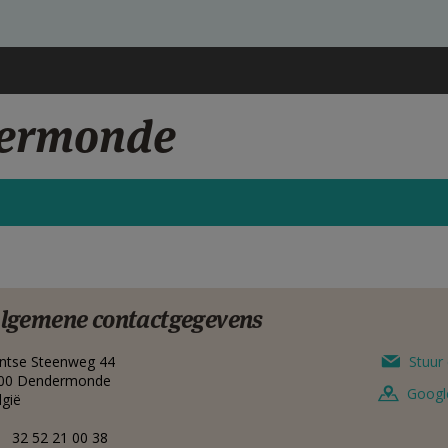
dermonde
lgemene contactgegevens
ntse Steenweg 44
Stuur 
00
Dendermonde
Googl
lgië
32 52 21 00 38