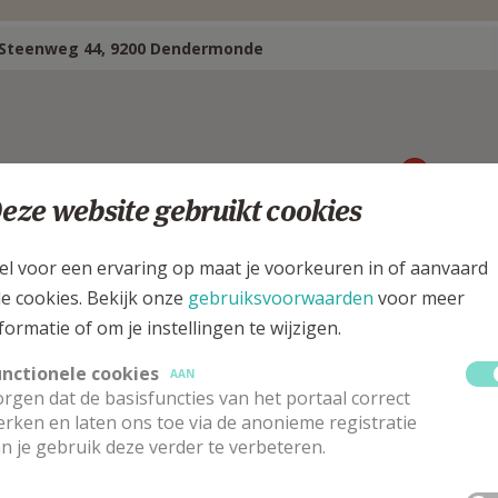
Steenweg 44, 9200 Dendermonde
eze website gebruikt cookies
el voor een ervaring op maat je voorkeuren in of aanvaard
le cookies. Bekijk onze
gebruiksvoorwaarden
voor meer
formatie of om je instellingen te wijzigen.
unctionele cookies
AAN
rgen dat de basisfuncties van het portaal correct
astoor
rken en laten ons toe via de anonieme registratie
n je gebruik deze verder te verbeteren.
han
Mattheys
Stuur een mailtje