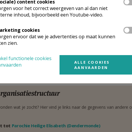
ntsesteenweg 44
Sociale) content cookies
Google Maps
00
Dendermonde
rgen voor het correct weergeven van al dan niet
terne inhoud, bijvoorbeeld een Youtube-video.
32 497 262 535
arketing cookies
arochievicaris
rgen ervoor dat we je advertenties op maat kunnen
ten zien.
lter
Van Der Meulen
Stuur een mailtje
gijnhof 14
kel functionele cookies
Google Maps
ALLE COOKIES
00
Dendermonde
anvaarden
AANVAARDEN
32 496 530 085
rganisatiestructuur
onden wat je zocht? Hier vind je links naar de gegevens van andere o
t tot
Parochie Heilige Elisabeth (Dendermonde)