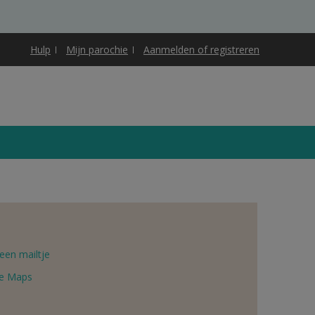
Hulp
Mijn parochie
Aanmelden of registreren
een mailtje
e Maps