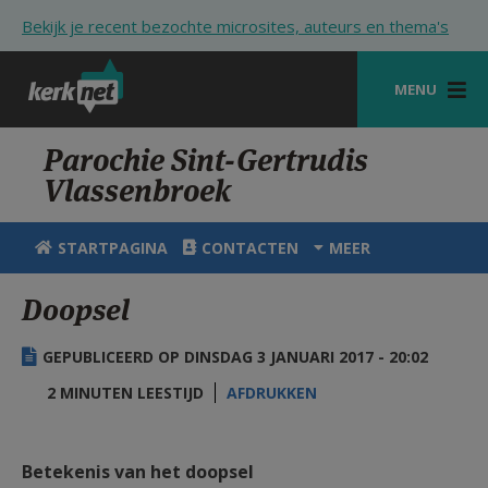
Overslaan en naar de inhoud gaan
Bekijk je recent bezochte microsites, auteurs en thema's
MENU
STARTPAGINA
Parochie Sint-Gertrudis
Vlassenbroek
KERK
VIERINGEN
STARTPAGINA
CONTACTEN
MEER
SHOP
Doopsel
ZOEKEN
GEPUBLICEERD OP DINSDAG 3 JANUARI 2017 - 20:02
HULP
2 MINUTEN LEESTIJD
AFDRUKKEN
STARTPAGINA PORTAAL
MIJN PAROCHIE
Betekenis van het doopsel