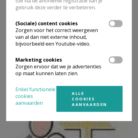
toe via de anonieme registratie van je
doopvoorbereiding . Iemand van de werkgroep komt
gebruik deze verder te verbeteren.
op bezoek om de doop voor te bereiden. Er kan
(Sociale) content cookies
geholpen worden om eventueel zelf een doopboekje
Zorgen voor het correct weergeven
samen te stellen.
van al dan niet externe inhoud,
bijvoorbeeld een Youtube-video.
Parochiesecretariaat: Pastoor Roger Van den Berge
Verantwoordelijke doopvoorbereiding:
Marie-Paule
Marketing cookies
Zorgen ervoor dat we je advertenties
Heymans
(0479/57.68.42)
op maat kunnen laten zien.
Enkel functionele
ALLE
cookies
COOKIES
aanvaarden
AANVAARDEN