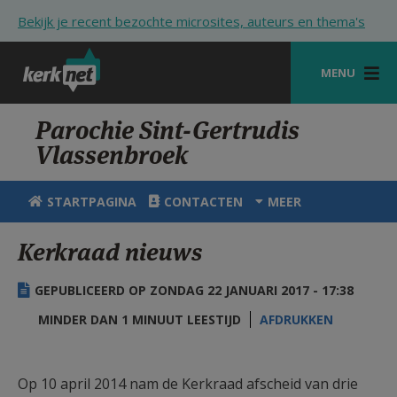
Overslaan en naar de inhoud gaan
Bekijk je recent bezochte microsites, auteurs en thema's
MENU
STARTPAGINA
Parochie Sint-Gertrudis
Vlassenbroek
KERK
VIERINGEN
STARTPAGINA
CONTACTEN
MEER
SHOP
Kerkraad nieuws
ZOEKEN
GEPUBLICEERD OP ZONDAG 22 JANUARI 2017 - 17:38
HULP
MINDER DAN 1 MINUUT LEESTIJD
AFDRUKKEN
STARTPAGINA PORTAAL
MIJN PAROCHIE
Op 10 april 2014 nam de Kerkraad afscheid van drie