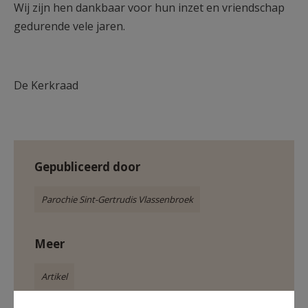
Wij zijn hen dankbaar voor hun inzet en vriendschap
gedurende vele jaren.
De Kerkraad
Gepubliceerd door
Parochie Sint-Gertrudis Vlassenbroek
Meer
Artikel