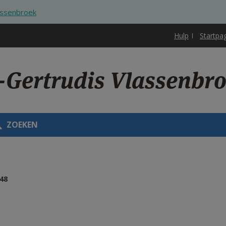
lassenbroek
Hulp
Startpa
t-Gertrudis Vlassenbr
ZOEKEN
48