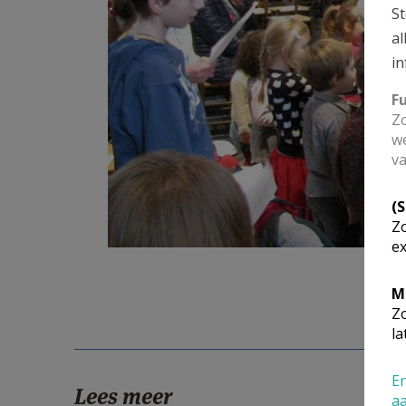
St
al
in
F
Zo
we
va
(
Zo
ex
M
Zo
la
En
Lees meer
a