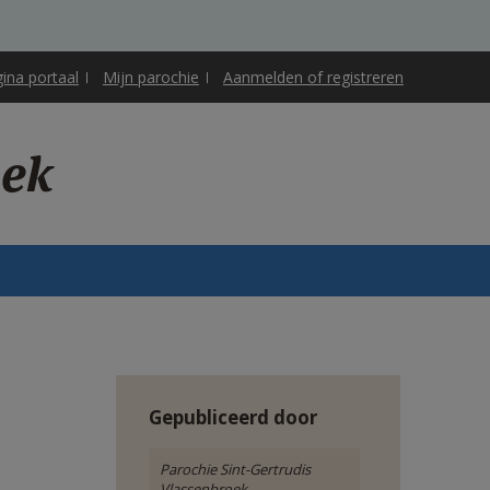
gina portaal
Mijn parochie
Aanmelden of registreren
oek
Gepubliceerd door
Parochie Sint-Gertrudis
Vlassenbroek