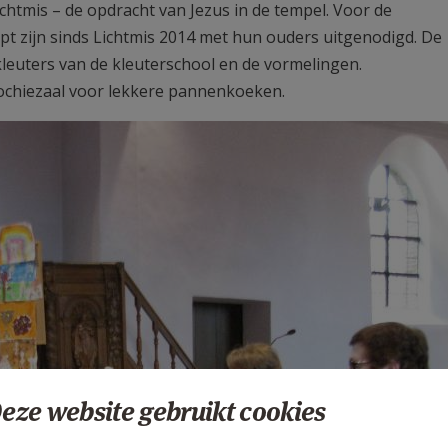
chtmis – de opdracht van Jezus in de tempel. Voor de
pt zijn sinds Lichtmis 2014 met hun ouders uitgenodigd. De
leuters van de kleuterschool en de vormelingen.
ochiezaal voor lekkere pannenkoeken.
eze website gebruikt cookies