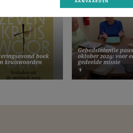
AANVAARDEN
Gebedsintentie pau
eringsavond boek
oktober 2024: voor e
n kruiswoorden
gedeelde missie