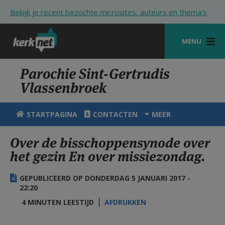
Overslaan en naar de inhoud gaan
Bekijk je recent bezochte microsites, auteurs en thema's
MENU
STARTPAGINA
Parochie Sint-Gertrudis
Vlassenbroek
KERK
VIERINGEN
STARTPAGINA
CONTACTEN
MEER
SHOP
Over de bisschoppensynode over
het gezin En over missiezondag.
ZOEKEN
HULP
GEPUBLICEERD OP DONDERDAG 5 JANUARI 2017 -
22:20
STARTPAGINA PORTAAL
4 MINUTEN LEESTIJD
AFDRUKKEN
MIJN PAROCHIE