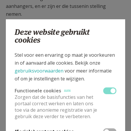
aanhangers, en er zijn er die tussenin stelling
nemen.
De paus heeft in sprekende beelden in zijn
Deze website gebruikt
slottoespraak gewezen op de gevaren van de twee
cookies
richtingen:
Stel voor een ervaring op maat je voorkeuren
1. Er is het gevaar dat vooral de traditionalisten en
in of aanvaard alle cookies. Bekijk onze
de intellectualisten lopen: dat ze meer op wat
gebruiksvoorwaarden
voor meer informatie
geschreven staat voortbouwen dan op het echte
of om je instellingen te wijzigen.
leven. Ze laten zich niet meer door God verrassen.
Alles ligt vast. Ieder moet zich daarnaar richten.
Functionele cookies
AAN
Zorgen dat de basisfuncties van het
2. Er is het gevaar dat vooral de progressieven en de
portaal correct werken en laten ons
libertijnen lopen: in naam van een twijfelachtige
toe via de anonieme registratie van je
barmhartigheid verbinden ze de wonden zonder ze
gebruik deze verder te verbeteren.
eerst ontsmet en verzorgd te hebben. Zij zijn meer
bezig met de symptomen dan met de oorzaken.