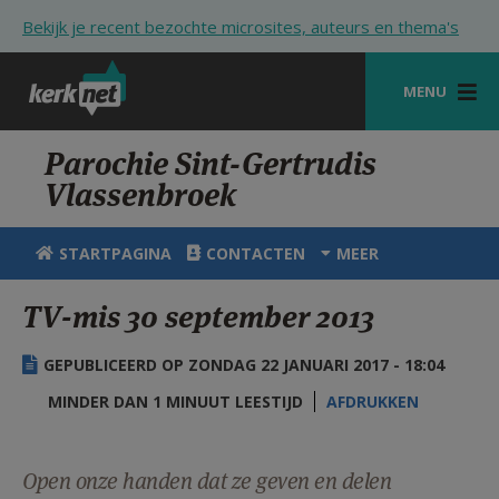
Overslaan en naar de inhoud gaan
Bekijk je recent bezochte microsites, auteurs en thema's
MENU
STARTPAGINA
Parochie Sint-Gertrudis
Vlassenbroek
KERK
VIERINGEN
STARTPAGINA
CONTACTEN
MEER
SHOP
TV-mis 30 september 2013
ZOEKEN
GEPUBLICEERD OP ZONDAG 22 JANUARI 2017 - 18:04
HULP
MINDER DAN 1 MINUUT LEESTIJD
AFDRUKKEN
STARTPAGINA PORTAAL
MIJN PAROCHIE
Open onze handen dat ze geven en delen