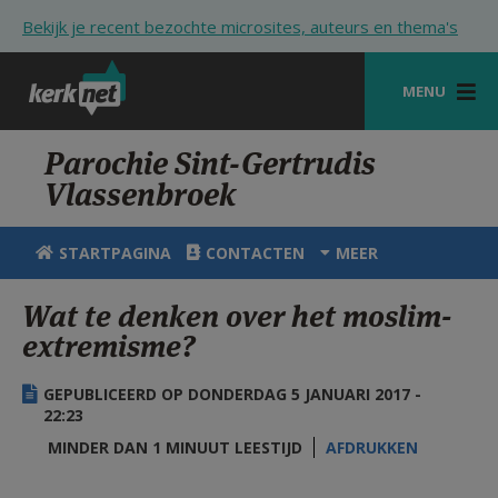
Overslaan en naar de inhoud gaan
Bekijk je recent bezochte microsites, auteurs en thema's
MENU
STARTPAGINA
Parochie Sint-Gertrudis
Vlassenbroek
KERK
VIERINGEN
STARTPAGINA
CONTACTEN
MEER
SHOP
Wat te denken over het moslim-
extremisme?
ZOEKEN
HULP
GEPUBLICEERD OP DONDERDAG 5 JANUARI 2017 -
22:23
STARTPAGINA PORTAAL
MINDER DAN 1 MINUUT LEESTIJD
AFDRUKKEN
MIJN PAROCHIE