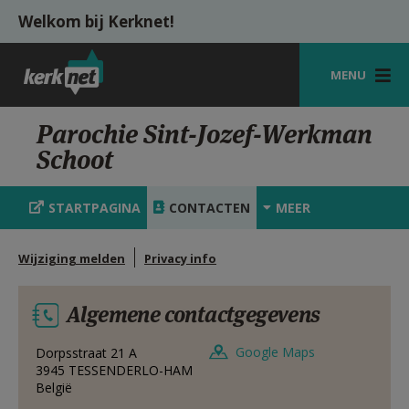
Overslaan en naar de inhoud gaan
Welkom bij Kerknet!
MENU
STARTPAGINA
Parochie Sint-Jozef-Werkman
Schoot
KERK
VIERINGEN
STARTPAGINA
CONTACTEN
MEER
SHOP
Wijziging melden
Privacy info
ZOEKEN
Algemene contactgegevens
HULP
MIJN PAROCHIE
Google Maps
Dorpsstraat 21 A
3945
TESSENDERLO-HAM
België
AANMELDEN OF REGISTREREN