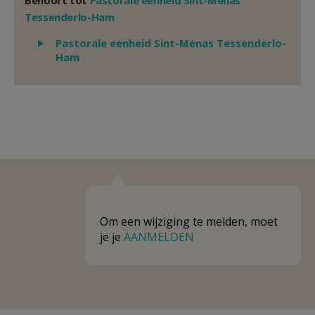
Behoort tot
Pastorale eenheid Sint-Menas
Tessenderlo-Ham
Weergeven
Pastorale eenheid Sint-Menas Tessenderlo-
Ham
Om een wijziging te melden, moet
je je
AANMELDEN