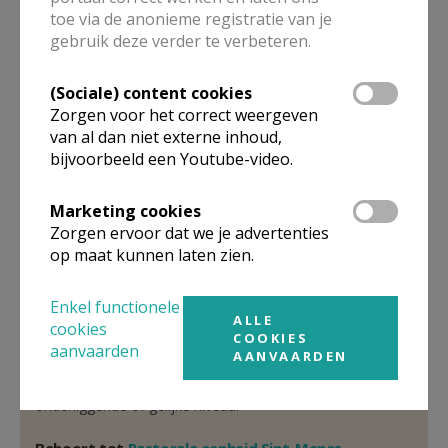
Verantwoordelijke
toe via de anonieme registratie van je
abonneringen Kerk & Leven
gebruik deze verder te verbeteren.
Mevr.
Mia
Hoydonckx
(Sociale) content cookies
Markt 21
Zorgen voor het correct weergeven
3980
TESSENDERLO-HAM
van al dan niet externe inhoud,
013 66 17 10
bijvoorbeeld een Youtube-video.
Stuur een mailtje
Marketing cookies
Google Maps
Zorgen ervoor dat we je advertenties
op maat kunnen laten zien.
Enkel functionele
Organisatiestructuur
ALLE
cookies
COOKIES
aanvaarden
AANVAARDEN
Niet gevonden wat je zocht? Hier vind je links naar de
gegevens van andere organisaties op het boven-,
onderliggende of gelijke niveau.