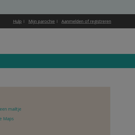
Hulp
Mijn parochie
Aanmelden of registreren
een mailtje
e Maps