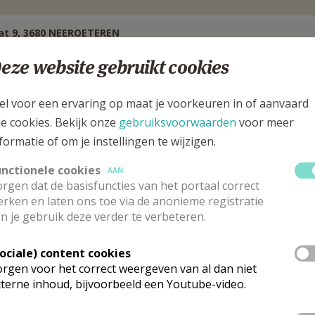
aat 9, 3680 NEEROETEREN
eze website gebruikt cookies
el voor een ervaring op maat je voorkeuren in of aanvaard
le cookies. Bekijk onze
gebruiksvoorwaarden
voor meer
formatie of om je instellingen te wijzigen.
unctionele cookies
AAN
rgen dat de basisfuncties van het portaal correct
rken en laten ons toe via de anonieme registratie
n je gebruik deze verder te verbeteren.
Sociale) content cookies
rgen voor het correct weergeven van al dan niet
erantwoordelijke abonneringen Kerk & L
terne inhoud, bijvoorbeeld een Youtube-video.
vr.
Elsa
Swennen
Google Maps