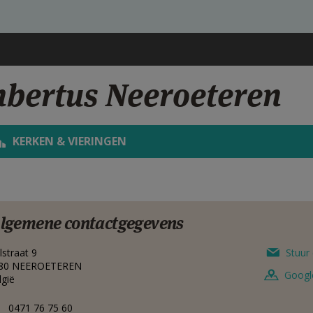
mbertus Neeroeteren
KERKEN & VIERINGEN
lgemene contactgegevens
lstraat 9
Stuur 
80
NEEROETEREN
Googl
lgië
0471 76 75 60