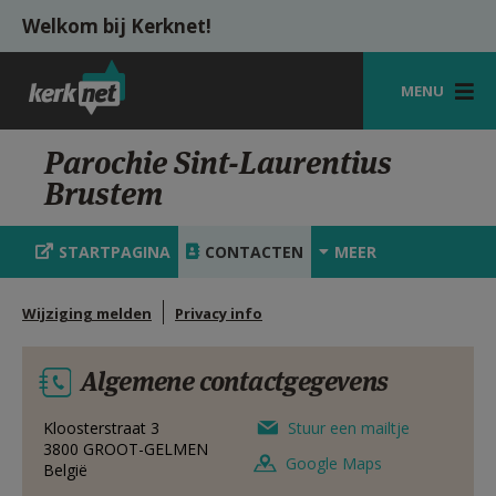
Overslaan en naar de inhoud gaan
Welkom bij Kerknet!
MENU
STARTPAGINA
Parochie Sint-Laurentius
Brustem
KERK
VIERINGEN
STARTPAGINA
CONTACTEN
MEER
SHOP
Wijziging melden
Privacy info
ZOEKEN
Algemene contactgegevens
HULP
MIJN PAROCHIE
Kloosterstraat 3
Stuur een mailtje
3800
GROOT-GELMEN
Google Maps
België
AANMELDEN OF REGISTREREN