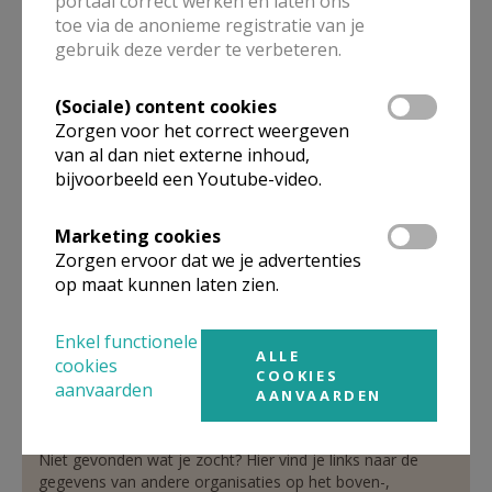
portaal correct werken en laten ons
toe via de anonieme registratie van je
gebruik deze verder te verbeteren.
Verantwoordelijke
abonneringen Kerk & Leven
(Sociale) content cookies
Zorgen voor het correct weergeven
van al dan niet externe inhoud,
Dhr.
Dirk
Wijnants
Pipelstraat 19
bijvoorbeeld een Youtube-video.
3800
SINT-TRUIDEN
011 69 52 10
Marketing cookies
Zorgen ervoor dat we je advertenties
Stuur een mailtje
op maat kunnen laten zien.
Google Maps
Enkel functionele
ALLE
cookies
COOKIES
aanvaarden
AANVAARDEN
Organisatiestructuur
Niet gevonden wat je zocht? Hier vind je links naar de
gegevens van andere organisaties op het boven-,