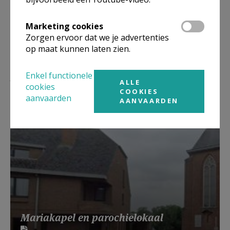
Marketing cookies
Zorgen ervoor dat we je advertenties
op maat kunnen laten zien.
Lees meer
Enkel functionele
ALLE
cookies
COOKIES
aanvaarden
AANVAARDEN
Mariakapel en parochielokaal