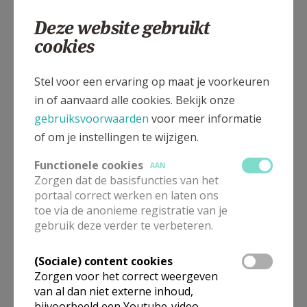
Deze website gebruikt
cookies
Gepubliceerd door
Parochie Sint-Margarita Tielen
Stel voor een ervaring op maat je voorkeuren
in of aanvaard alle cookies. Bekijk onze
gebruiksvoorwaarden
voor meer informatie
Meer
of om je instellingen te wijzigen.
Artikel
Functionele cookies
AAN
Zorgen dat de basisfuncties van het
portaal correct werken en laten ons
welkom
Tielen
toe via de anonieme registratie van je
gebruik deze verder te verbeteren.
(Sociale) content cookies
Zorgen voor het correct weergeven
Deel dit artikel
van al dan niet externe inhoud,
bijvoorbeeld een Youtube-video.