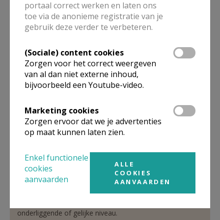
portaal correct werken en laten ons
toe via de anonieme registratie van je
Verantwoordelijke
gebruik deze verder te verbeteren.
abonneringen Kerk & Leven
(Sociale) content cookies
Dhr.
Jos
Janssen
Zorgen voor het correct weergeven
Eekhoornlaan 17
van al dan niet externe inhoud,
3650
ROTEM
bijvoorbeeld een Youtube-video.
089 86 36 39
Stuur een mailtje
Marketing cookies
Zorgen ervoor dat we je advertenties
Google Maps
op maat kunnen laten zien.
Enkel functionele
ALLE
Organisatiestructuur
cookies
COOKIES
aanvaarden
AANVAARDEN
Niet gevonden wat je zocht? Hier vind je links naar de
gegevens van andere organisaties op het boven-,
onderliggende of gelijke niveau.