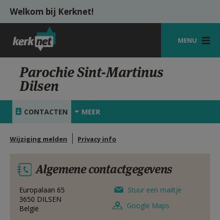
Overslaan en naar de inhoud gaan
Welkom bij Kerknet!
MENU
STARTPAGINA
Parochie Sint-Martinus
Dilsen
KERK
VIERINGEN
CONTACTEN
MEER
SHOP
Wijziging melden
Privacy info
ZOEKEN
Algemene contactgegevens
HULP
MIJN PAROCHIE
Europalaan 65
Stuur een mailtje
3650
DILSEN
Google Maps
België
AANMELDEN OF REGISTREREN