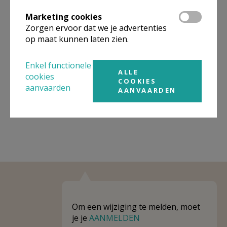
Organisatiestructuur
Marketing cookies
Zorgen ervoor dat we je advertenties
Niet gevonden wat je zocht? Hier vind je links naar de
gegevens van andere organisaties op het boven-,
op maat kunnen laten zien.
onderliggende of gelijke niveau.
Enkel functionele
Behoort tot
Pastorale eenheid Sint-Helena Bilzen
ALLE
cookies
COOKIES
aanvaarden
Weergeven
Pastorale eenheid Sint-Helena Bilzen
AANVAARDEN
Om een wijziging te melden, moet
je je
AANMELDEN