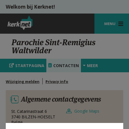
Overslaan en naar de inhoud gaan
Welkom bij Kerknet!
MENU
STARTPAGINA
Parochie Sint-Remigius
Waltwilder
KERK
VIERINGEN
STARTPAGINA
CONTACTEN
MEER
SHOP
Wijziging melden
Privacy info
ZOEKEN
Algemene contactgegevens
HULP
MIJN PAROCHIE
Google Maps
St. Catarinastraat 6
3740
BILZEN-HOESELT
België
AANMELDEN OF REGISTREREN