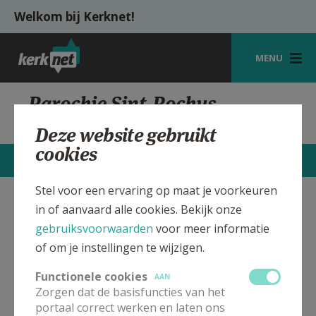
Overslaan en naar de inhoud gaan
Welkom bij Kerknet!
MENU
STARTPAGINA
Parochie Sint-Rochus
Genenbos
KERK
Deze website gebruikt
cookies
VIERINGEN
STARTPAGINA
CONTACTEN
MEER
SHOP
Stel voor een ervaring op maat je voorkeuren
in of aanvaard alle cookies. Bekijk onze
Sint-Rochus, Genenbos
Verbergen
ZOEKEN
gebruiksvoorwaarden
voor meer informatie
HULP
of om je instellingen te wijzigen.
Bekijk de details voor de weekendvieringen die doorgaan
MIJN PAROCHIE
in deze kerk, het adres van de kerk, alsook een lijst met
Functionele cookies
AAN
kerken in de buurt.
Zorgen dat de basisfuncties van het
AANMELDEN OF REGISTREREN
portaal correct werken en laten ons