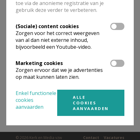
toe via de anonieme registratie van je
ALLE DETAILS TONEN
gebruik deze verder te verbeteren.
(Sociale) content cookies
Omgeving
Zorgen voor het correct weergeven
van al dan niet externe inhoud,
bijvoorbeeld een Youtube-video.
Niet gevonden wat je zocht? Hier vind je
links naar kerken, eventueel van andere
Marketing cookies
organisaties, in de buurt.
Zorgen ervoor dat we je advertenties
op maat kunnen laten zien.
Kerken in of nabij
LUMMEN
Enkel functionele
ALLE
cookies
COOKIES
aanvaarden
AANVAARDEN
© 2026 Kerk en Media vzw
Contact
Vacatures