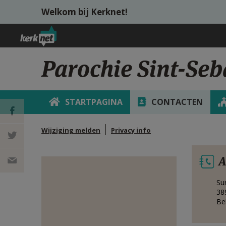
Overslaan en naar de inhoud gaan
Welkom bij Kerknet!
Parochie Sint-Seb
STARTPAGINA
CONTACTEN
Wijziging melden
Privacy info
DEEL OP
A
FACEBOOK
DEEL OP
Su
TWITTER
DEEL
38
Be
VIA