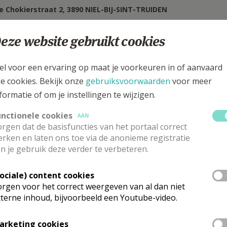
de Chokierstraat 2, 3890 NIEL-BIJ-SINT-TRUIDEN
eze website gebruikt cookies
el voor een ervaring op maat je voorkeuren in of aanvaard
le cookies. Bekijk onze
gebruiksvoorwaarden
voor meer
formatie of om je instellingen te wijzigen.
unctionele cookies
AAN
rgen dat de basisfuncties van het portaal correct
rken en laten ons toe via de anonieme registratie
n je gebruik deze verder te verbeteren.
Sociale) content cookies
erantwoordelijke abonneringen Kerk & L
rgen voor het correct weergeven van al dan niet
terne inhoud, bijvoorbeeld een Youtube-video.
r.
Jeff
Verbois
Stuur een mailtje
steelstraat 25
Google Maps
arketing cookies
90
JEUK