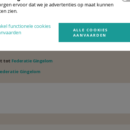
rgen ervoor dat we je advertenties op maat kunnen
0475 53 37 99
ten zien.
kel functionele cookies
rganisatiestructuur
ALLE COOKIES
anvaarden
AANVAARDEN
onden wat je zocht? Hier vind je links naar de gegevens van andere o
t tot
Federatie Gingelom
Weergeven
ederatie Gingelom