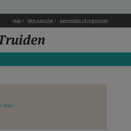
Hulp
Mijn parochie
Aanmelden of registreren
-Truiden
e Maps