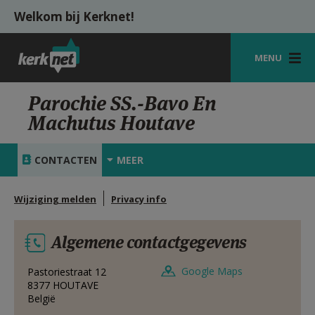
Overslaan en naar de inhoud gaan
Welkom bij Kerknet!
MENU
STARTPAGINA
Parochie SS.-Bavo En
Machutus Houtave
KERK
VIERINGEN
CONTACTEN
MEER
SHOP
Wijziging melden
Privacy info
ZOEKEN
Algemene contactgegevens
HULP
MIJN PAROCHIE
Google Maps
Pastoriestraat 12
8377
HOUTAVE
België
AANMELDEN OF REGISTREREN