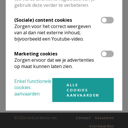
gebruik deze verder te verbeteren.
(Sociale) content cookies
Omgeving
Zorgen voor het correct weergeven
van al dan niet externe inhoud,
Niet gevonden wat je zocht? Hier vind je
bijvoorbeeld een Youtube-video.
links naar kerken, eventueel van andere
Marketing cookies
organisaties, in de buurt.
Zorgen ervoor dat we je advertenties
op maat kunnen laten zien.
Kerken in of nabij
WATOU
Enkel functionele
ALLE
cookies
COOKIES
aanvaarden
AANVAARDEN
© 2026 Kerk en Media vzw
Contact
Vacatures
Voorwaarden