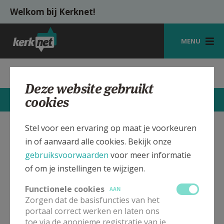
Overslaan en naar de inhoud gaan
Welkom bij Kerknet!
MENU
STARTPAGINA
Parochie St.-Bavo Watou
Deze website gebruikt
KERK
cookies
CONTACTEN
MEER
VIERINGEN
Stel voor een ervaring op maat je voorkeuren
SHOP
St.-Bavo Kerk Watou
Verbergen
in of aanvaard alle cookies. Bekijk onze
ZOEKEN
gebruiksvoorwaarden
voor meer informatie
of om je instellingen te wijzigen.
Bekijk de details voor de weekendvieringen die doorgaan
HULP
in deze kerk, het adres van de kerk, alsook een lijst met
Functionele cookies
AAN
kerken in de buurt.
MIJN PAROCHIE
Zorgen dat de basisfuncties van het
portaal correct werken en laten ons
AANMELDEN OF REGISTREREN
ALLE DETAILS TONEN
toe via de anonieme registratie van je