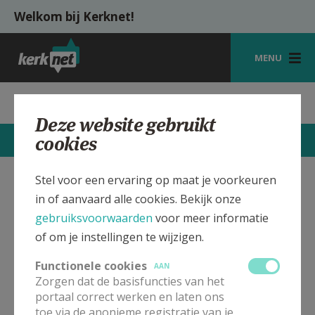
Overslaan en naar de inhoud gaan
Welkom bij Kerknet!
MENU
STARTPAGINA
Parochie St.-Dimpna Geel
Deze website gebruikt
KERK
cookies
STARTPAGINA
CONTACTEN
MEER
VIERINGEN
Stel voor een ervaring op maat je voorkeuren
SHOP
St.-Dimpna Parochiekerk Geel
Verbergen
in of aanvaard alle cookies. Bekijk onze
ZOEKEN
gebruiksvoorwaarden
voor meer informatie
of om je instellingen te wijzigen.
Bekijk de details voor de weekendvieringen die doorgaan
HULP
in deze kerk, het adres van de kerk, alsook een lijst met
Functionele cookies
AAN
kerken in de buurt.
MIJN PAROCHIE
Zorgen dat de basisfuncties van het
portaal correct werken en laten ons
AANMELDEN OF REGISTREREN
ALLE DETAILS TONEN
toe via de anonieme registratie van je