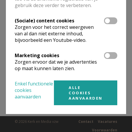
gebruik deze verder te verbeteren.
(Sociale) content cookies
Omgeving
Zorgen voor het correct weergeven
van al dan niet externe inhoud,
Niet gevonden wat je zocht? Hier vind je
bijvoorbeeld een Youtube-video.
links naar kerken, eventueel van andere
Marketing cookies
organisaties, in de buurt.
Zorgen ervoor dat we je advertenties
op maat kunnen laten zien.
Kerken in of nabij
Geel
Enkel functionele
ALLE
cookies
COOKIES
aanvaarden
AANVAARDEN
© 2026 Kerk en Media vzw
Contact
Vacatures
Voorwaarden