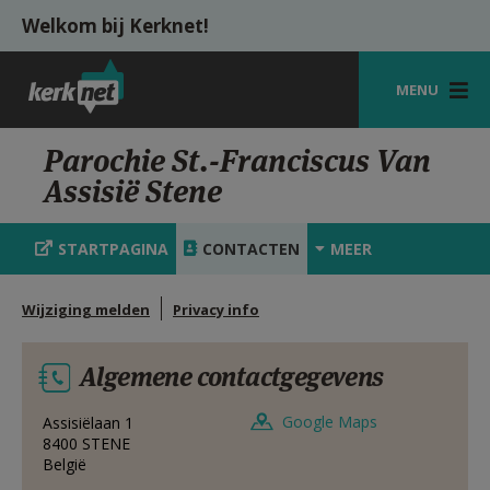
Overslaan en naar de inhoud gaan
Welkom bij Kerknet!
MENU
STARTPAGINA
Parochie St.-Franciscus Van
Assisië Stene
KERK
VIERINGEN
STARTPAGINA
CONTACTEN
MEER
SHOP
Wijziging melden
Privacy info
ZOEKEN
Algemene contactgegevens
HULP
MIJN PAROCHIE
Google Maps
Assisiëlaan 1
8400
STENE
België
AANMELDEN OF REGISTREREN