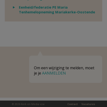
Weergeven
Eenheid/federatie PE Maria
Tenhemelopneming Mariakerke-Oostende
Om een wijziging te melden, moet
je je
AANMELDEN
© 2026 Kerk en Media vzw
Contact
Vacatures