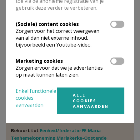
toe via de anonieme registratie van je
Pastoor
gebruik deze verder te verbeteren.
E.H.
Dirk
Masschelein
(Sociale) content cookies
Paul Michielslaan 19
8400
OOSTENDE
Zorgen voor het correct weergeven
van al dan niet externe inhoud,
059/70 90 90
bijvoorbeeld een Youtube-video.
Stuur een mailtje
Marketing cookies
Google Maps
Zorgen ervoor dat we je advertenties
op maat kunnen laten zien.
Organisatiestructuur
Enkel functionele
ALLE
cookies
COOKIES
aanvaarden
Niet gevonden wat je zocht? Hier vind je links naar de
AANVAARDEN
gegevens van andere organisaties op het boven-,
onderliggende of gelijke niveau.
Behoort tot
Eenheid/federatie PE Maria
Tenhemelopneming Mariakerke-Oostende