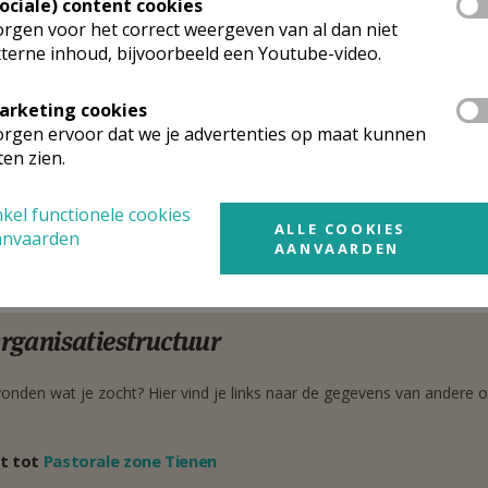
ef Pierrestraat 39
Sociale) content cookies
Google Maps
10
Leuven
rgen voor het correct weergeven van al dan niet
terne inhoud, bijvoorbeeld een Youtube-video.
0465 20 95 28
arketing cookies
rgen ervoor dat we je advertenties op maat kunnen
astoor
ten zien.
 heer
Karel
Loodts
Stuur een mailtje
emarkt 36
kel functionele cookies
Google Maps
ALLE COOKIES
00
Tienen
anvaarden
AANVAARDEN
016 81 13 43
rganisatiestructuur
onden wat je zocht? Hier vind je links naar de gegevens van andere o
t tot
Pastorale zone Tienen