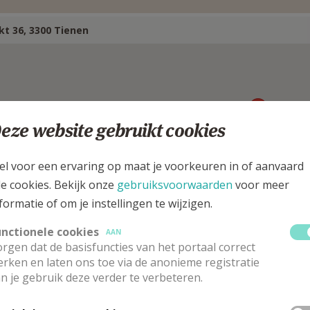
t 36, 3300 Tienen
eze website gebruikt cookies
el voor een ervaring op maat je voorkeuren in of aanvaard
le cookies. Bekijk onze
gebruiksvoorwaarden
voor meer
formatie of om je instellingen te wijzigen.
unctionele cookies
AAN
rgen dat de basisfuncties van het portaal correct
rken en laten ons toe via de anonieme registratie
eewerkend priester
n je gebruik deze verder te verbeteren.
ter
Aimé
Kamanda Solomo
Stuur een mailtje