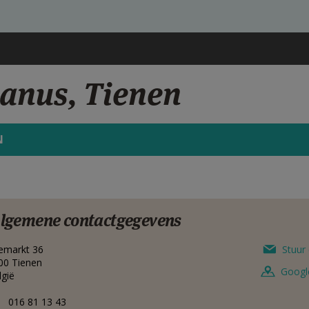
manus, Tienen
N
lgemene contactgegevens
emarkt 36
Stuur 
00
Tienen
Googl
lgië
016 81 13 43