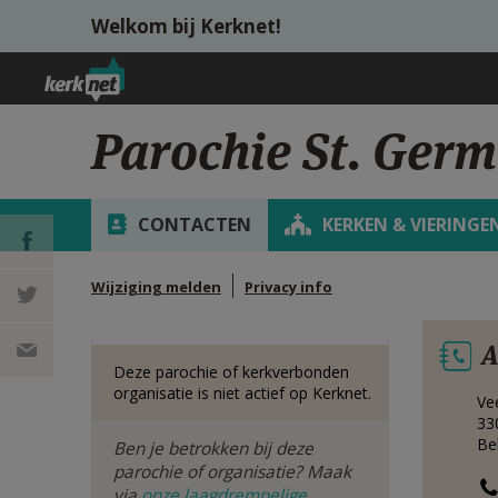
Overslaan en naar de inhoud gaan
Welkom bij Kerknet!
Parochie St. Ger
CONTACTEN
KERKEN & VIERINGE
Wijziging melden
Privacy info
DEEL OP
A
FACEBOOK
DEEL OP
Deze parochie of kerkverbonden
organisatie is niet actief op Kerknet.
Ve
TWITTER
DEEL
33
Be
Ben je betrokken bij deze
VIA
parochie of organisatie? Maak
via
onze laagdrempelige