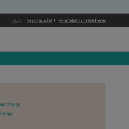
Hulp
Mijn parochie
Aanmelden of registreren
een mailtje
e Maps