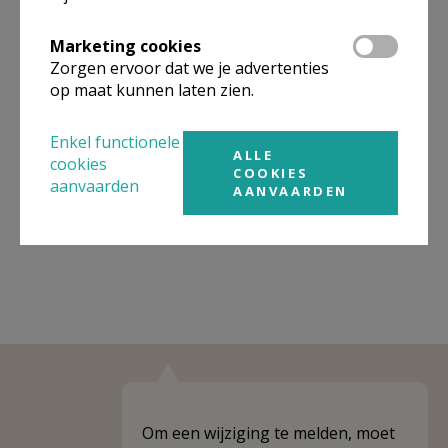
Organisatiestructuur
Marketing cookies
Zorgen ervoor dat we je advertenties
Niet gevonden wat je zocht? Hier vind je links naar de
op maat kunnen laten zien.
gegevens van andere organisaties op het boven-,
onderliggende of gelijke niveau.
Enkel functionele
ALLE
Behoort tot
PE Sara en Abraham
cookies
COOKIES
aanvaarden
AANVAARDEN
Weergeven
PE Sara en Abraham
Om een wijziging te melden, moet