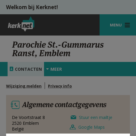
Overslaan en naar de inhoud gaan
Welkom bij Kerknet!
MENU
STARTPAGINA
Parochie St.-Gummarus
Ranst, Emblem
KERK
VIERINGEN
CONTACTEN
MEER
SHOP
Wijziging melden
Privacy info
ZOEKEN
Algemene contactgegevens
HULP
MIJN PAROCHIE
De Voortstraat 8
Stuur een mailtje
2520
Emblem
Google Maps
België
AANMELDEN OF REGISTREREN