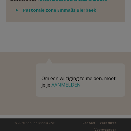
Weergeven
Pastorale zone Emmaüs Bierbeek
Om een wijziging te melden, moet
je je
AANMELDEN
© 2026 Kerk en Media vzw
Contact
Vacatures
Voorwaarden