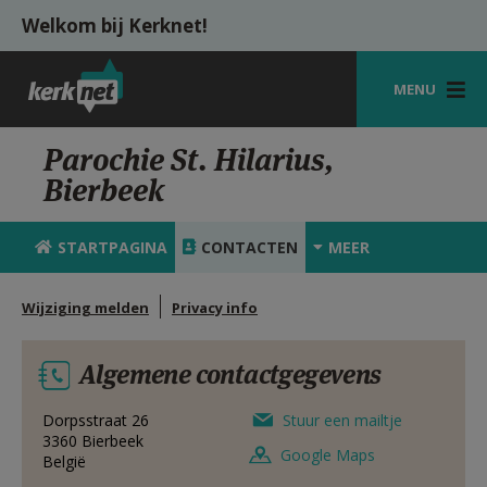
Overslaan en naar de inhoud gaan
Welkom bij Kerknet!
MENU
STARTPAGINA
Parochie St. Hilarius,
Bierbeek
KERK
VIERINGEN
STARTPAGINA
CONTACTEN
MEER
SHOP
Wijziging melden
Privacy info
ZOEKEN
Algemene contactgegevens
HULP
MIJN PAROCHIE
Dorpsstraat 26
Stuur een mailtje
3360
Bierbeek
Google Maps
België
AANMELDEN OF REGISTREREN