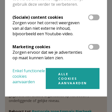
gebruik deze verder te verbeteren.
aangesteld priester
(Sociale) content cookies
De heer
Stefaan
Callebaut
Zorgen voor het correct weergeven
Dorpsstraat 26
van al dan niet externe inhoud,
3360
Bierbeek
bijvoorbeeld een Youtube-video.
0476 86 64 99
Marketing cookies
Stuur een mailtje
Zorgen ervoor dat we je advertenties
Google Maps
op maat kunnen laten zien.
Enkel functionele
ALLE
cookies
Organisatiestructuur
COOKIES
aanvaarden
AANVAARDEN
Niet gevonden wat je zocht? Hier vind je links naar de
gegevens van andere organisaties op het boven-,
onderliggende of gelijke niveau.
Behoort tot
Pastorale zone Emmaüs Bierbeek