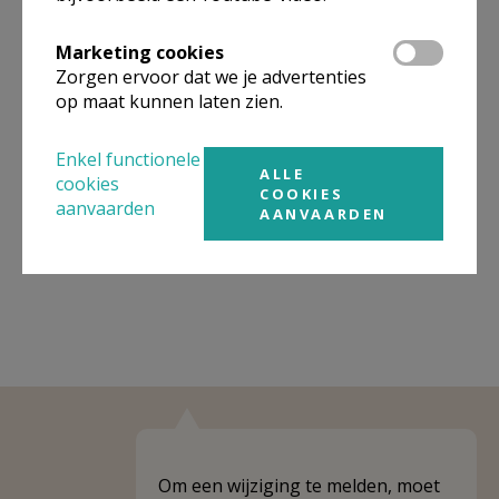
Organisatiestructuur
Marketing cookies
Zorgen ervoor dat we je advertenties
Niet gevonden wat je zocht? Hier vind je links naar de
op maat kunnen laten zien.
gegevens van andere organisaties op het boven-,
onderliggende of gelijke niveau.
Enkel functionele
ALLE
cookies
Behoort tot
PE Heilige Gummarus en Zalige Beatrijs
COOKIES
aanvaarden
AANVAARDEN
Weergeven
PE Heilige Gummarus en Zalige Beatrijs
Om een wijziging te melden, moet