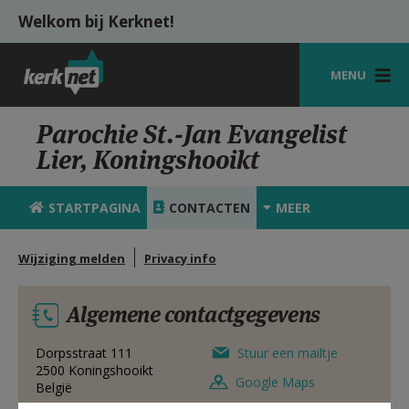
Overslaan en naar de inhoud gaan
Welkom bij Kerknet!
MENU
STARTPAGINA
Parochie St.-Jan Evangelist
Lier, Koningshooikt
KERK
VIERINGEN
STARTPAGINA
CONTACTEN
MEER
SHOP
Wijziging melden
Privacy info
ZOEKEN
Algemene contactgegevens
HULP
MIJN PAROCHIE
Dorpsstraat 111
Stuur een mailtje
2500
Koningshooikt
Google Maps
België
AANMELDEN OF REGISTREREN