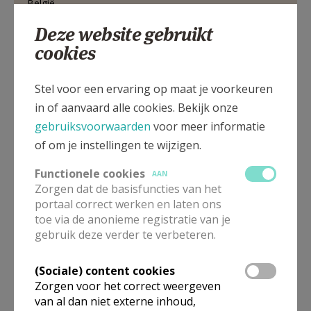
België
Deze website gebruikt
013 77 15 13
cookies
Stel voor een ervaring op maat je voorkeuren
Houwaartstraat 338, 3270 Scherpenheuvel
in of aanvaard alle cookies. Bekijk onze
gebruiksvoorwaarden
voor meer informatie
of om je instellingen te wijzigen.
Functionele cookies
AAN
Zorgen dat de basisfuncties van het
portaal correct werken en laten ons
toe via de anonieme registratie van je
gebruik deze verder te verbeteren.
(Sociale) content cookies
Zorgen voor het correct weergeven
van al dan niet externe inhoud,