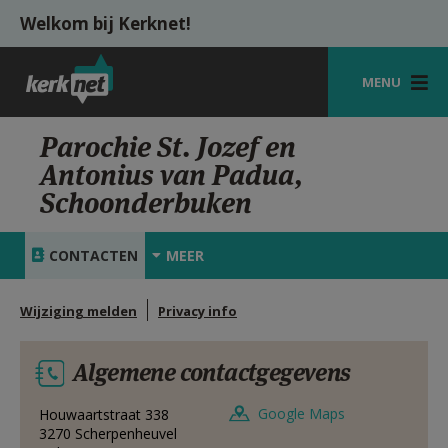
Overslaan en naar de inhoud gaan
Welkom bij Kerknet!
MENU
STARTPAGINA
Parochie St. Jozef en
Antonius van Padua,
KERK
Schoonderbuken
VIERINGEN
CONTACTEN
MEER
SHOP
ZOEKEN
Wijziging melden
Privacy info
HULP
Algemene contactgegevens
MIJN PAROCHIE
Google Maps
Houwaartstraat 338
AANMELDEN OF REGISTREREN
3270
Scherpenheuvel