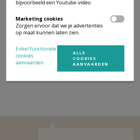
bijvoorbeeld een Youtube-video.
Organisatiestructuur
Marketing cookies
Zorgen ervoor dat we je advertenties
op maat kunnen laten zien.
Niet gevonden wat je zocht? Hier vind je links naar de
gegevens van andere organisaties op het boven-,
onderliggende of gelijke niveau.
Enkel functionele
ALLE
cookies
COOKIES
Behoort tot
Pastorale zone Scherpenheuvel-Zichem
aanvaarden
AANVAARDEN
Weergeven
Pastorale zone Scherpenheuvel-Zichem