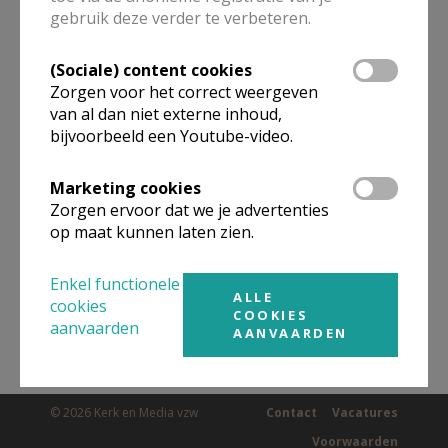
gebruik deze verder te verbeteren.
(Sociale) content cookies
Omgeving
Zorgen voor het correct weergeven
van al dan niet externe inhoud,
Niet gevonden wat je zocht? Hier vind je
bijvoorbeeld een Youtube-video.
links naar kerken, eventueel van andere
Marketing cookies
organisaties, in de buurt.
Zorgen ervoor dat we je advertenties
op maat kunnen laten zien.
Kerken in of nabij
WERVIK
Enkel functionele
ALLE
cookies
COOKIES
aanvaarden
AANVAARDEN
© 2026 Kerk en Media vzw
Contact
Vacatures
Voorwaarden