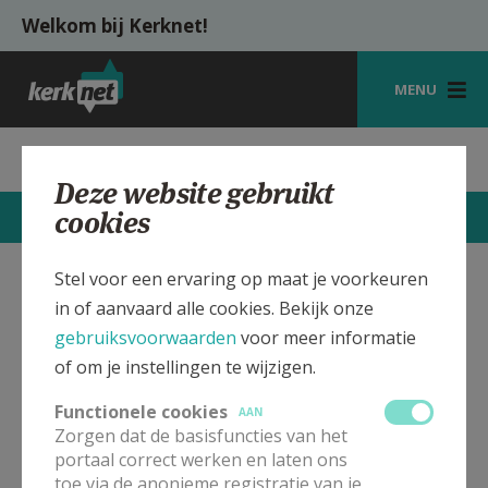
Overslaan en naar de inhoud gaan
Welkom bij Kerknet!
MENU
STARTPAGINA
Parochie St.-Jozef Wervik
Deze website gebruikt
KERK
cookies
STARTPAGINA
CONTACTEN
MEER
VIERINGEN
Stel voor een ervaring op maat je voorkeuren
SHOP
St.-Jozef Kerk Wervik
Verbergen
in of aanvaard alle cookies. Bekijk onze
ZOEKEN
gebruiksvoorwaarden
voor meer informatie
of om je instellingen te wijzigen.
In deze kerk vinden geen weekendvieringen plaats. Bekijk
HULP
de details voor het adres van de kerk, alsook een lijst met
Functionele cookies
AAN
kerken in de buurt.
MIJN PAROCHIE
Zorgen dat de basisfuncties van het
portaal correct werken en laten ons
AANMELDEN OF REGISTREREN
ALLE DETAILS TONEN
toe via de anonieme registratie van je