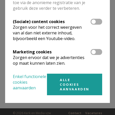
toe via de anonieme registratie van je
ALLE DETAILS TONEN
gebruik deze verder te verbeteren.
(Sociale) content cookies
Omgeving
Zorgen voor het correct weergeven
van al dan niet externe inhoud,
bijvoorbeeld een Youtube-video.
Niet gevonden wat je zocht? Hier vind je
links naar kerken, eventueel van andere
Marketing cookies
organisaties, in de buurt.
Zorgen ervoor dat we je advertenties
op maat kunnen laten zien.
Kerken in of nabij
LANGEMARK
Enkel functionele
ALLE
cookies
COOKIES
aanvaarden
AANVAARDEN
© 2026 Kerk en Media vzw
Contact
Vacatures