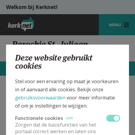
Overslaan en naar de inhoud gaan
Welkom bij Kerknet!
MENU
STARTPAGINA
Parochie St.-Juliaan
Langemark
KERK
Deze website gebruikt
cookies
VIERINGEN
CONTACTEN
MEER
SHOP
Stel voor een ervaring op maat je voorkeuren
in of aanvaard alle cookies. Bekijk onze
St.-Juliaan Kerk Langemark
Verbergen
ZOEKEN
gebruiksvoorwaarden
voor meer informatie
HULP
of om je instellingen te wijzigen.
In deze kerk vinden geen weekendvieringen plaats. Bekijk
MIJN PAROCHIE
de details voor het adres van de kerk, alsook een lijst met
Functionele cookies
AAN
kerken in de buurt.
Zorgen dat de basisfuncties van het
AANMELDEN OF REGISTREREN
portaal correct werken en laten ons