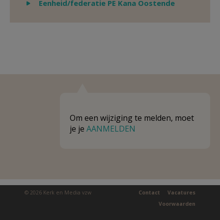
Weergeven
Eenheid/federatie PE Kana Oostende
Om een wijziging te melden, moet
je je
AANMELDEN
© 2026 Kerk en Media vzw
Contact
Vacatures
Voorwaarden