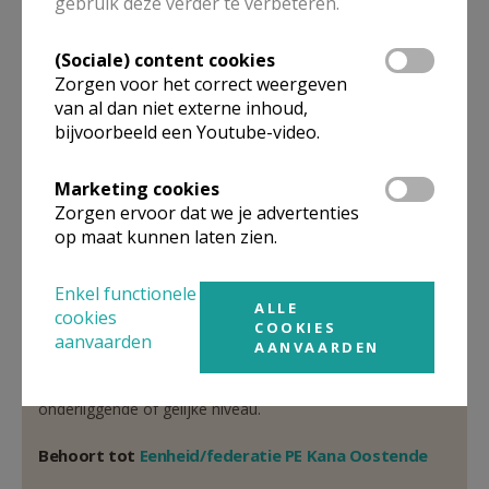
gebruik deze verder te verbeteren.
Pastoor
(Sociale) content cookies
E.H.
Bart
Bonné
Zorgen voor het correct weergeven
Guido Gezellestraat 38
8400
OOSTENDE
van al dan niet externe inhoud,
bijvoorbeeld een Youtube-video.
059/70 48 97
Stuur een mailtje
Marketing cookies
Zorgen ervoor dat we je advertenties
Google Maps
op maat kunnen laten zien.
Enkel functionele
Organisatiestructuur
ALLE
cookies
COOKIES
aanvaarden
AANVAARDEN
Niet gevonden wat je zocht? Hier vind je links naar de
gegevens van andere organisaties op het boven-,
onderliggende of gelijke niveau.
Behoort tot
Eenheid/federatie PE Kana Oostende