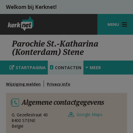
Overslaan en naar de inhoud gaan
Welkom bij Kerknet!
MENU
STARTPAGINA
Parochie St.-Katharina
(Konterdam) Stene
KERK
VIERINGEN
STARTPAGINA
CONTACTEN
MEER
SHOP
Wijziging melden
Privacy info
ZOEKEN
Algemene contactgegevens
HULP
MIJN PAROCHIE
Google Maps
G. Gezellestraat 40
8400
STENE
België
AANMELDEN OF REGISTREREN