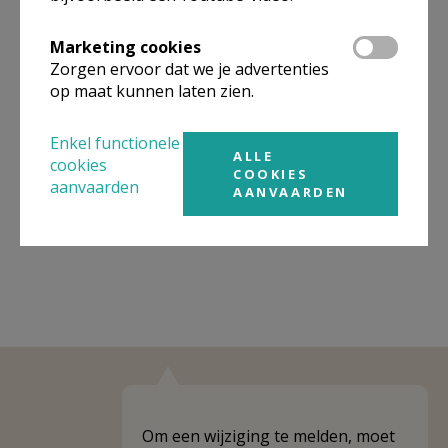
Organisatiestructuur
Marketing cookies
Zorgen ervoor dat we je advertenties
Niet gevonden wat je zocht? Hier vind je links naar de
op maat kunnen laten zien.
gegevens van andere organisaties op het boven-,
onderliggende of gelijke niveau.
Enkel functionele
ALLE
cookies
Behoort tot
PE Immanuel
COOKIES
aanvaarden
AANVAARDEN
Weergeven
PE Immanuel
Om een wijziging te melden, moet