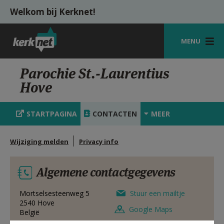
Overslaan en naar de inhoud gaan
Welkom bij Kerknet!
MENU
STARTPAGINA
Parochie St.-Laurentius
Hove
KERK
VIERINGEN
STARTPAGINA
CONTACTEN
MEER
SHOP
Wijziging melden
Privacy info
ZOEKEN
Algemene contactgegevens
HULP
MIJN PAROCHIE
Mortselsesteenweg 5
Stuur een mailtje
2540
Hove
Google Maps
België
AANMELDEN OF REGISTREREN