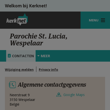
Overslaan en naar de inhoud gaan
Welkom bij Kerknet!
MENU
STARTPAGINA
Parochie St. Lucia,
Wespelaar
KERK
VIERINGEN
CONTACTEN
MEER
SHOP
Wijziging melden
Privacy info
ZOEKEN
Algemene contactgegevens
HULP
MIJN PAROCHIE
Google Maps
Neerstraat 9
3150
Wespelaar
België
AANMELDEN OF REGISTREREN