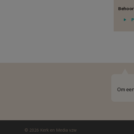
Behoor
P
Om een 
© 2026 Kerk en Media vzw