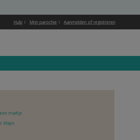
Hulp
Mijn parochie
Aanmelden of registreren
een mailtje
e Maps