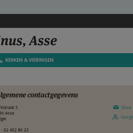
inus, Asse
KERKEN & VIERINGEN
lgemene contactgegevens
rkstraat 5
Stuur 
30
Asse
Googl
lgië
02 452 80 23