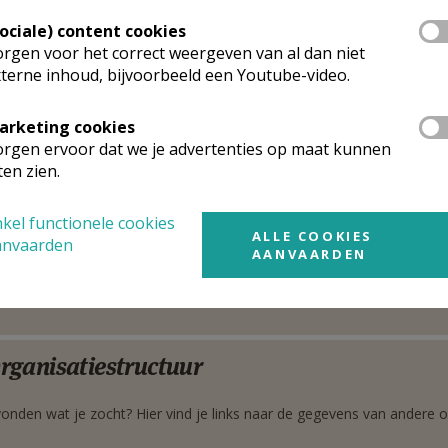
aken
Bruno
De Cuyper
Stuur een mailtje
kstraat 5
Sociale) content cookies
Google Maps
30
Asse
rgen voor het correct weergeven van al dan niet
terne inhoud, bijvoorbeeld een Youtube-video.
0475 77 88 99
arketing cookies
astoraalcoördinator
rgen ervoor dat we je advertenties op maat kunnen
ten zien.
 heer
Karel
Janssens
Stuur een mailtje
ingsesteenweg 23
kel functionele cookies
Google Maps
ALLE COOKIES
30
Asse
anvaarden
AANVAARDEN
02 452 39 87
0475 29 58 82
rganisatiestructuur
onden wat je zocht? Hier vind je links naar de gegevens van andere o