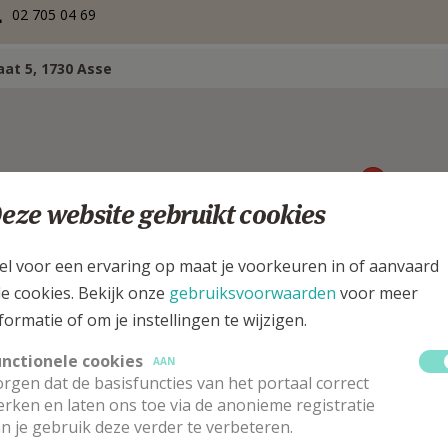
02 705 04 69
aat 5, 1730 Asse
eze website gebruikt cookies
el voor een ervaring op maat je voorkeuren in of aanvaard
le cookies. Bekijk onze
gebruiksvoorwaarden
voor meer
formatie of om je instellingen te wijzigen.
unctionele cookies
AAN
rgen dat de basisfuncties van het portaal correct
iaken
rken en laten ons toe via de anonieme registratie
n je gebruik deze verder te verbeteren.