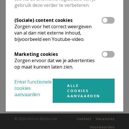
gebruik deze verder te verbeteren.
(Sociale) content cookies
Omgeving
Zorgen voor het correct weergeven
van al dan niet externe inhoud,
Niet gevonden wat je zocht? Hier vind je
bijvoorbeeld een Youtube-video.
links naar kerken, eventueel van andere
Marketing cookies
organisaties, in de buurt.
Zorgen ervoor dat we je advertenties
op maat kunnen laten zien.
Kerken in of nabij
ROKSEM
Enkel functionele
ALLE
cookies
COOKIES
aanvaarden
AANVAARDEN
© 2026 Kerk en Media vzw
Contact
Vacatures
Voorwaarden