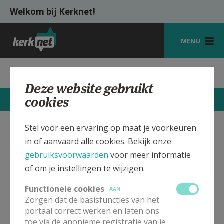
Overslaan en naar de inhoud gaan
Welkom bij Kerknet!
MENU
STARTPAGINA
Parochie St.-Michiel Roksem
Deze website gebruikt
KERK
cookies
STARTPAGINA
CONTACTEN
MEER
VIERINGEN
Stel voor een ervaring op maat je voorkeuren
SHOP
St.-Michiel Kerk Roksem
Verbergen
in of aanvaard alle cookies. Bekijk onze
ZOEKEN
gebruiksvoorwaarden
voor meer informatie
of om je instellingen te wijzigen.
Bekijk de details voor de weekendvieringen die doorgaan
HULP
in deze kerk, het adres van de kerk, alsook een lijst met
Functionele cookies
AAN
kerken in de buurt.
MIJN PAROCHIE
Zorgen dat de basisfuncties van het
portaal correct werken en laten ons
AANMELDEN OF REGISTREREN
ALLE DETAILS TONEN
toe via de anonieme registratie van je