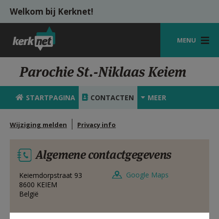
Overslaan en naar de inhoud gaan
Welkom bij Kerknet!
MENU
STARTPAGINA
Parochie St.-Niklaas Keiem
KERK
STARTPAGINA
CONTACTEN
MEER
VIERINGEN
Wijziging melden
Privacy info
SHOP
ZOEKEN
Algemene contactgegevens
HULP
Google Maps
Keiemdorpstraat 93
8600
KEIEM
MIJN PAROCHIE
België
AANMELDEN OF REGISTREREN