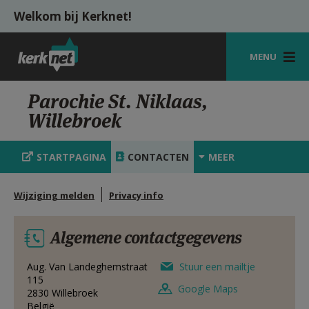
Overslaan en naar de inhoud gaan
Welkom bij Kerknet!
MENU
STARTPAGINA
Parochie St. Niklaas,
Willebroek
KERK
VIERINGEN
STARTPAGINA
CONTACTEN
MEER
SHOP
Wijziging melden
Privacy info
ZOEKEN
Algemene contactgegevens
HULP
MIJN PAROCHIE
Aug. Van Landeghemstraat
Stuur een mailtje
115
Google Maps
2830
Willebroek
AANMELDEN OF REGISTREREN
België