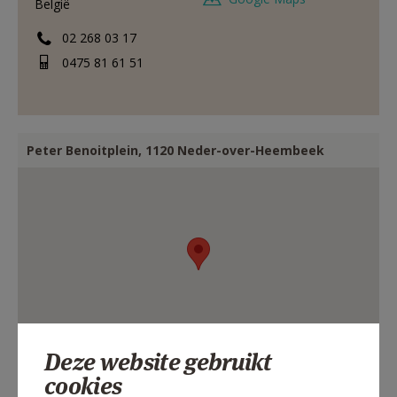
België
02 268 03 17
0475 81 61 51
Peter Benoitplein, 1120 Neder-over-Heembeek
Deze website gebruikt
cookies