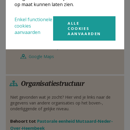
parochieadministrator
op maat kunnen laten zien.
De heer
Johan
Dobbelaere
Enkel functionele
Koning Albertlaan 50
ALLE
cookies
1082
Sint-Agatha-Berchem
COOKIES
aanvaarden
AANVAARDEN
0477 77 79 27
Stuur een mailtje
Google Maps
Organisatiestructuur
Niet gevonden wat je zocht? Hier vind je links naar de
gegevens van andere organisaties op het boven-,
onderliggende of gelijke niveau.
Behoort tot
Pastorale eenheid Mutsaard-Neder-
Over-Heembeek