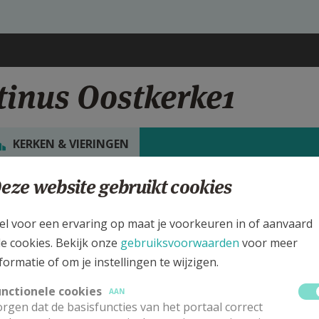
tinus Oostkerke1
KERKEN & VIERINGEN
eze website gebruikt cookies
rgen
t.-Quintinus Kerk Oostkerke1
el voor een ervaring op maat je voorkeuren in of aanvaard
le cookies. Bekijk onze
gebruiksvoorwaarden
voor meer
deze kerk vinden geen weekendvieringen plaats. Bekijk de details voor
formatie of om je instellingen te wijzigen.
 de kerk, alsook een lijst met kerken in de buurt.
unctionele cookies
AAN
rgen dat de basisfuncties van het portaal correct
ALLE DETAILS TONEN