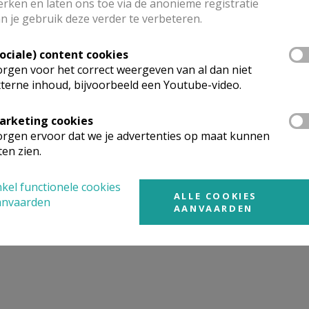
rken en laten ons toe via de anonieme registratie
n je gebruik deze verder te verbeteren.
mgeving
Sociale) content cookies
rgen voor het correct weergeven van al dan niet
terne inhoud, bijvoorbeeld een Youtube-video.
t gevonden wat je zocht? Hier vind je links naar kerken, eve
urt.
arketing cookies
rgen ervoor dat we je advertenties op maat kunnen
rken in of nabij
OOSTKERKE1
ten zien.
kel functionele cookies
ALLE COOKIES
anvaarden
AANVAARDEN