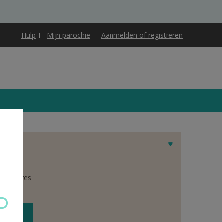
Hulp
Mijn parochie
Aanmelden of registreren
 het adres