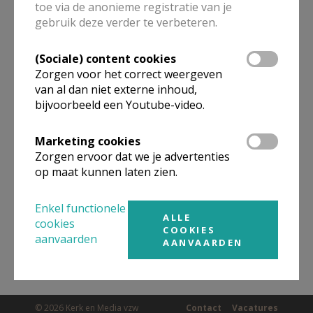
toe via de anonieme registratie van je
ALLE DETAILS TONEN
gebruik deze verder te verbeteren.
(Sociale) content cookies
Omgeving
Zorgen voor het correct weergeven
van al dan niet externe inhoud,
bijvoorbeeld een Youtube-video.
Niet gevonden wat je zocht? Hier vind je
links naar kerken, eventueel van andere
Marketing cookies
organisaties, in de buurt.
Zorgen ervoor dat we je advertenties
op maat kunnen laten zien.
Kerken in of nabij
RENINGE
Enkel functionele
ALLE
cookies
COOKIES
aanvaarden
AANVAARDEN
© 2026 Kerk en Media vzw
Contact
Vacatures