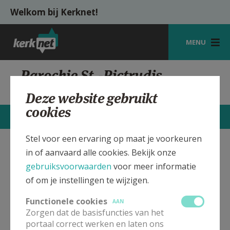
Overslaan en naar de inhoud gaan
Welkom bij Kerknet!
MENU
STARTPAGINA
Parochie St.-Rictrudis
Reninge
KERK
Deze website gebruikt
cookies
VIERINGEN
CONTACTEN
MEER
SHOP
Stel voor een ervaring op maat je voorkeuren
in of aanvaard alle cookies. Bekijk onze
St.-Rictrudis Kerk Reninge
Verbergen
ZOEKEN
gebruiksvoorwaarden
voor meer informatie
HULP
of om je instellingen te wijzigen.
Bekijk de details voor de weekendvieringen die doorgaan
MIJN PAROCHIE
in deze kerk, het adres van de kerk, alsook een lijst met
Functionele cookies
AAN
kerken in de buurt.
Zorgen dat de basisfuncties van het
AANMELDEN OF REGISTREREN
portaal correct werken en laten ons