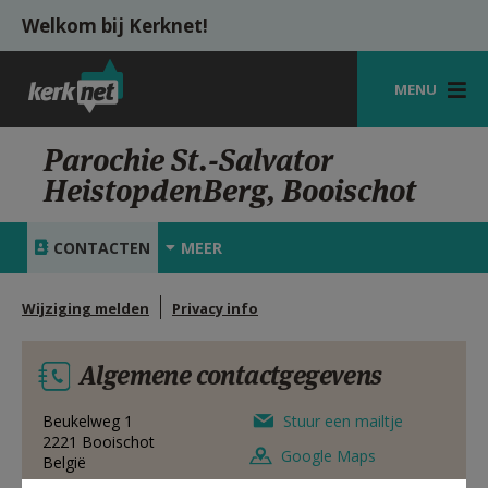
Overslaan en naar de inhoud gaan
Welkom bij Kerknet!
MENU
STARTPAGINA
Parochie St.-Salvator
HeistopdenBerg, Booischot
KERK
VIERINGEN
CONTACTEN
MEER
SHOP
Wijziging melden
Privacy info
ZOEKEN
Algemene contactgegevens
HULP
MIJN PAROCHIE
Beukelweg 1
Stuur een mailtje
2221
Booischot
Google Maps
België
AANMELDEN OF REGISTREREN