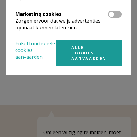
Organisatiestructuur
Marketing cookies
Zorgen ervoor dat we je advertenties
Niet gevonden wat je zocht? Hier vind je links naar de
op maat kunnen laten zien.
gegevens van andere organisaties op het boven-,
onderliggende of gelijke niveau.
Enkel functionele
ALLE
Behoort tot
PE Mozes
cookies
COOKIES
aanvaarden
AANVAARDEN
Weergeven
PE Mozes
Om een wijziging te melden, moet