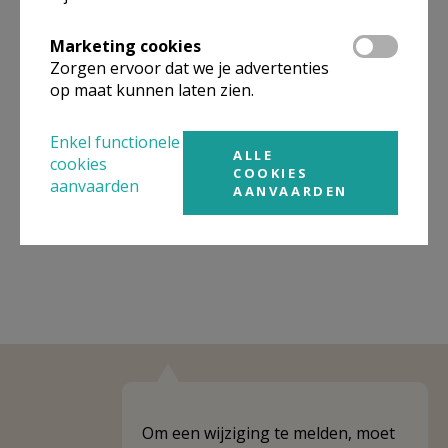
Organisatiestructuur
Marketing cookies
Zorgen ervoor dat we je advertenties
Niet gevonden wat je zocht? Hier vind je links naar de
op maat kunnen laten zien.
gegevens van andere organisaties op het boven-,
onderliggende of gelijke niveau.
Enkel functionele
ALLE
Behoort tot
Federatie Antwerpen-Centrum
cookies
COOKIES
aanvaarden
AANVAARDEN
Weergeven
Federatie Antwerpen-Centrum
Om een wijziging te melden, moet