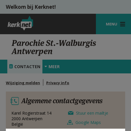
Overslaan en naar de inhoud gaan
Welkom bij Kerknet!
MENU
STARTPAGINA
Parochie St.-Walburgis
Antwerpen
KERK
VIERINGEN
CONTACTEN
MEER
SHOP
Wijziging melden
Privacy info
ZOEKEN
Algemene contactgegevens
HULP
MIJN PAROCHIE
Karel Rogierstraat 14
Stuur een mailtje
2000
Antwerpen
Google Maps
België
AANMELDEN OF REGISTREREN