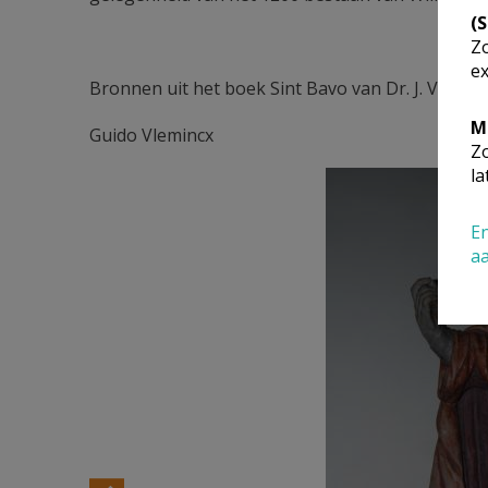
(
Zo
ex
Bronnen uit het boek Sint Bavo van Dr. J. Van B
M
Guido Vlemincx
Zo
la
En
a