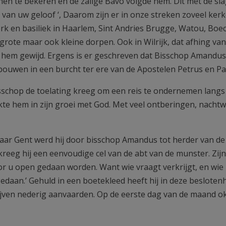
n te bekeren en de zalige Bavo volgde hem. Dit met de slag
 van uw geloof ‘, Daarom zijn er in onze streken zoveel ker
rk en basiliek in Haarlem, Sint Andries Brugge, Watou, Boe
grote maar ook kleine dorpen. Ook in Wilrijk, dat afhing van
an hem gewijd. Ergens is er geschreven dat Bisschop Amandus
bouwen in een burcht ter ere van de Apostelen Petrus en Pa
isschop de toelating kreeg om een reis te ondernemen langs
te hem in zijn groei met God. Met veel ontberingen, nacht
r naar Gent werd hij door bisschop Amandus tot herder van de
eeg hij een eenvoudige cel van de abt van de munster. Zij
voor u open gedaan worden. Want wie vraagt verkrijgt, en wie
gedaan.’ Gehuld in een boetekleed heeft hij in deze besloten
jven nederig aanvaarden. Op de eerste dag van de maand o