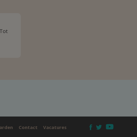
 Tot
arden
Contact
Vacatures