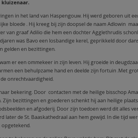
 kluizenaar.
vingen in het land van Haspengouw. Hij werd geboren uit ee
ijke bloede . Hij kreeg bij zijn doopsel de naam Adlowin maa
r van graaf Adilio die hem een dochter Agglethrudis schon
gdjaren was Bavo een losbandige kerel, geprikkeld door dan
an gelden en bezittingen.
 kwam er een ommekeer in zijn leven. Hij groeide in deugdza
e armen een behulpzame hand en deelde zijn fortuin .Met gro
 de onrechtvaardigheid.
 naar bekering. Door contacten met de heilige bisschop Am
Zijn bezittingen en goederen schenkt hij aan heilige plaat
beelden en afgoderij. Door zijn toedoen werd dit alles ve
d later de St. Baaskathedraal aan hem gewijd. In die tijd we
n opgetekend.