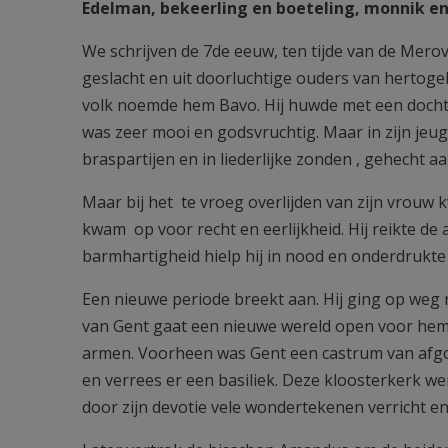
Edelman, bekeerling en boeteling, monnik en
We schrijven de 7de eeuw, ten tijde van de Mero
geslacht en uit doorluchtige ouders van hertogel
volk noemde hem Bavo. Hij huwde met een dochte
was zeer mooi en godsvruchtig. Maar in zijn jeu
braspartijen en in liederlijke zonden , gehecht a
Maar bij het te vroeg overlijden van zijn vrouw
kwam op voor recht en eerlijkheid. Hij reikte d
barmhartigheid hielp hij in nood en onderdrukte
Een nieuwe periode breekt aan. Hij ging op weg
van Gent gaat een nieuwe wereld open voor hem. 
armen. Voorheen was Gent een castrum van afgods
en verrees er een basiliek. Deze kloosterkerk wer
door zijn devotie vele wondertekenen verricht e