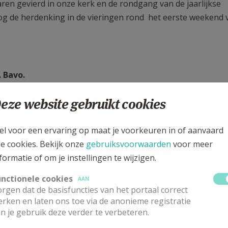
aren gevierd in onze kerk en de rondgang van de jaarlijkse
nog de herdenking in de vieringen rond het eerste weekend 
. Bavo.
eeld van St. Bavo
eze website gebruikt cookies
hermheilige van Wilrijk, patronale gepolychromeerd hout ui
el voor een ervaring op maat je voorkeuren in of aanvaard
le cookies. Bekijk onze
gebruiksvoorwaarden
voor meer
 de zalige dood van St. Bavo, voor het hoogaltaar geschilder
formatie of om je instellingen te wijzigen.
unctionele cookies
AAN
rgen dat de basisfuncties van het portaal correct
l, medaillon van St Bavo.
rken en laten ons toe via de anonieme registratie
 Sint Bavo Ridder en Monnik ,van Lode Eyckermans, ter
n je gebruik deze verder te verbeteren.