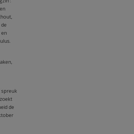
zin :’
ken
chout,
 de
 en
ulus.
waken,
n spreuk
 zoekt
heid de
ktober