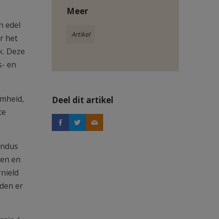
Meer
n edel
Artikel
r het
k. Deze
s- en
amheid,
Deel dit artikel
te
andus
sen en
rnield
rden er