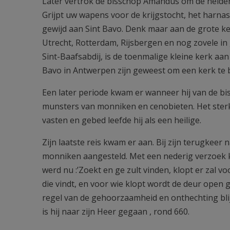
Later vertrok de bisschop Amandus om de heidene
Grijpt uw wapens voor de krijgstocht, het harnas
gewijd aan Sint Bavo. Denk maar aan de grote ke
Utrecht, Rotterdam, Rijsbergen en nog zovele in 
Sint-Baafsabdij, is de toenmalige kleine kerk a
Bavo in Antwerpen zijn geweest om een kerk te 
Een later periode kwam er wanneer hij van de b
munsters van monniken en cenobieten. Het sterk
vasten en gebed leefde hij als een heilige.
Zijn laatste reis kwam er aan. Bij zijn terugkee
monniken aangesteld. Met een nederig verzoek kr
werd nu :’Zoekt en ge zult vinden, klopt er zal 
die vindt, en voor wie klopt wordt de deur open 
regel van de gehoorzaamheid en onthechting bli
is hij naar zijn Heer gegaan , rond 660.