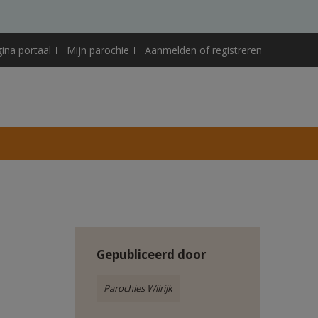
gina portaal
Mijn parochie
Aanmelden of registreren
Gepubliceerd door
Parochies Wilrijk