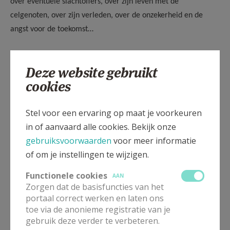
over eventuele slachtoffers, over zijn leven met de
celgenoten, over zijn verleden, over de onzekerheid en de
angst voor de toekomst…
Deze website gebruikt
Men kan de werking van de gevangenispastoraal
cookies
ondersteunen door een financiële bijdrage te leveren via
onze Pastorale Eenheid.
Stel voor een ervaring op maat je voorkeuren
in of aanvaard alle cookies. Bekijk onze
gebruiksvoorwaarden
voor meer informatie
of om je instellingen te wijzigen.
Gepubliceerd door
Functionele cookies
AAN
Pastorale Eenheid Heilige Maria
Zorgen dat de basisfuncties van het
portaal correct werken en laten ons
toe via de anonieme registratie van je
Meer
gebruik deze verder te verbeteren.